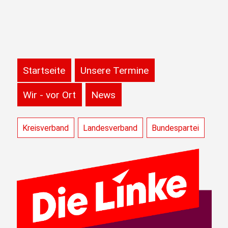
Startseite
Unsere Termine
Wir - vor Ort
News
Kreisverband
Landesverband
Bundespartei