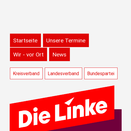
Startseite
Unsere Termine
Wir - vor Ort
News
Kreisverband
Landesverband
Bundespartei