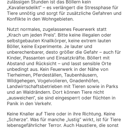
zulässigen Stunden ist das Böllern kein
„Kavaliersdelikt“ – es verlängert die Stressphase für
Tiere unnötig und sorgt für zusätzliche Gefahren und
Konflikte in den Wohngebieten.
Nutzt normales, zugelassenes Feuerwerk statt
„Krach um jeden Preis“. Bitte keine illegalen oder
selbstgebauten Knallkörper, keine extrem lauten
Böller, keine Experimente. Je lauter und
unberechenbarer, desto größer die Gefahr – auch für
Kinder, Passanten und Einsatzkräfte. Böllert mit
Abstand und Rücksicht – und lasst sensible Orte
unbedingt aus. Kein Feuerwerk in der Nähe von
Tierheimen, Pferdeställen, Taubenhäusern,
Wildgehegen, Vogelvolieren, Gnadenhöfen,
Landwirtschaftsbetrieben mit Tieren sowie in Parks
und an Waldrändern. Dort können Tiere nicht
„ausweichen“, sie sind eingesperrt oder flüchten in
Panik in den Verkehr.
Keine Knaller auf Tiere oder in ihre Richtung. Keine
„Scherze“. Was für manche „lustig“ wirkt, ist für Tiere
lebensgefährlicher Terror. Auch Haustiere, die sonst