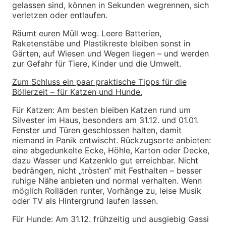
gelassen sind, können in Sekunden wegrennen, sich
verletzen oder entlaufen.
Räumt euren Müll weg. Leere Batterien,
Raketenstäbe und Plastikreste bleiben sonst in
Gärten, auf Wiesen und Wegen liegen – und werden
zur Gefahr für Tiere, Kinder und die Umwelt.
Zum Schluss ein paar praktische Tipps für die
Böllerzeit – für Katzen und Hunde.
Für Katzen: Am besten bleiben Katzen rund um
Silvester im Haus, besonders am 31.12. und 01.01.
Fenster und Türen geschlossen halten, damit
niemand in Panik entwischt. Rückzugsorte anbieten:
eine abgedunkelte Ecke, Höhle, Karton oder Decke,
dazu Wasser und Katzenklo gut erreichbar. Nicht
bedrängen, nicht „trösten“ mit Festhalten – besser
ruhige Nähe anbieten und normal verhalten. Wenn
möglich Rolläden runter, Vorhänge zu, leise Musik
oder TV als Hintergrund laufen lassen.
Für Hunde: Am 31.12. frühzeitig und ausgiebig Gassi