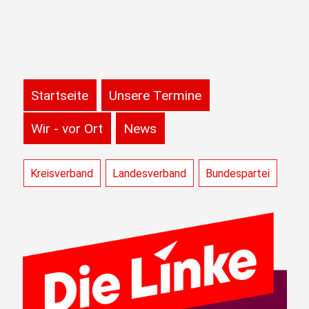
Startseite
Unsere Termine
Wir - vor Ort
News
Kreisverband
Landesverband
Bundespartei