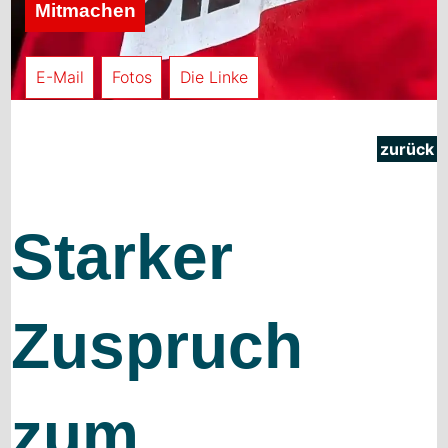
Mitmachen
E-Mail
Fotos
Die Linke
zurück
Starker
Zuspruch
zum