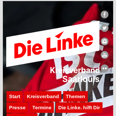
Start
Kreisverband
Themen
Presse
Termine
Die Linke. hilft Dir