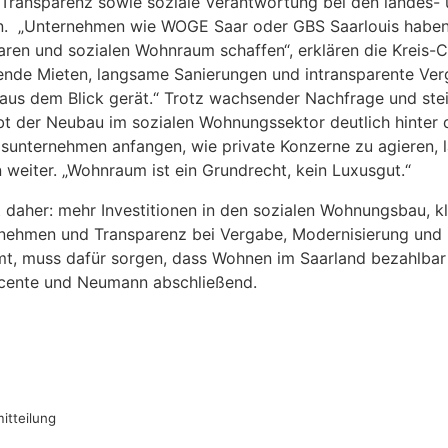
Transparenz sowie soziale Verantwortung bei den landes
. „Unternehmen wie WOGE Saar oder GBS Saarlouis haben 
baren und sozialen Wohnraum schaffen“, erklären die Kreis-
nde Mieten, langsame Sanierungen und intransparente Ver
aus dem Blick gerät.“ Trotz wachsender Nachfrage und ste
t der Neubau im sozialen Wohnungssektor deutlich hinter 
sunternehmen anfangen, wie private Konzerne zu agieren, l
n weiter. „Wohnraum ist ein Grundrecht, kein Luxusgut.“
t daher: mehr Investitionen in den sozialen Wohnungsbau, k
nehmen und Transparenz bei Vergabe, Modernisierung und 
mt, muss dafür sorgen, dass Wohnen im Saarland bezahlbar b
Vicente und Neumann abschließend.
tteilung