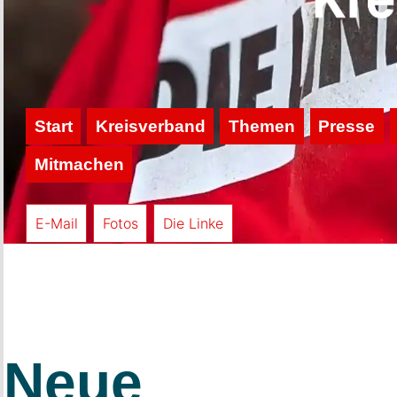
Start
Kreisverband
Themen
Presse
Mitmachen
E-Mail
Fotos
Die Linke
Neue