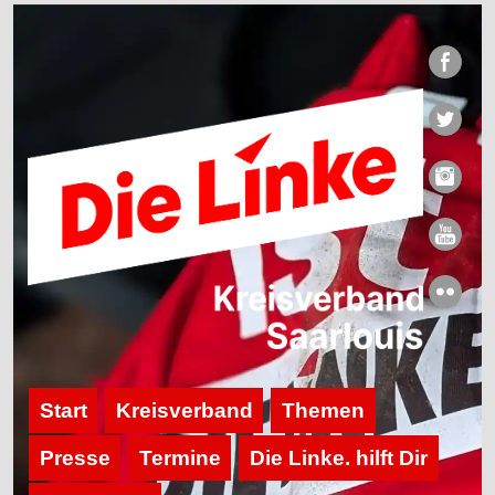
Start
Kreisverband
Themen
Presse
Termine
Die Linke. hilft Dir