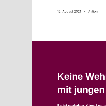
12. August 2021 - Aktion
Keine Wehr
mit junge
Es ist makaber, über Losv