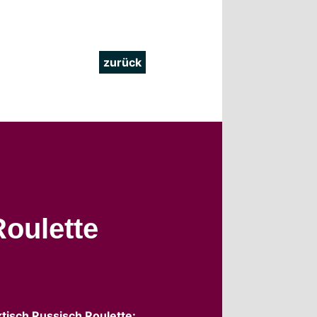
zurück
Roulette
tisch Russisch Roulette: