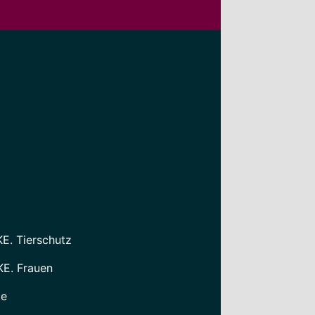
KE. Tierschutz
KE. Frauen
le