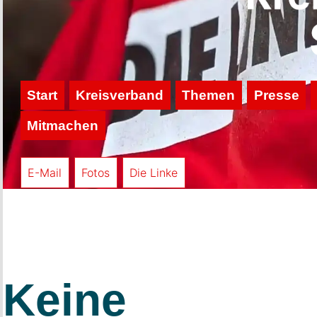
Start
Kreisverband
Themen
Presse
Mitmachen
E-Mail
Fotos
Die Linke
Keine