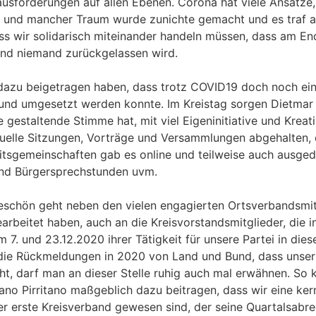
usforderungen auf allen Ebenen. Corona hat viele Ansätze,
 und mancher Traum wurde zunichte gemacht und es traf au
ss wir solidarisch miteinander handeln müssen, dass am End
nd niemand zurückgelassen wird.
e dazu beigetragen haben, dass trotz COVID19 doch noch e
t und umgesetzt werden konnte. Im Kreistag sorgen Dietma
ne gestaltende Stimme hat, mit viel Eigeninitiative und Kreati
uelle Sitzungen, Vorträge und Versammlungen abgehalten, 
eitsgemeinschaften gab es online und teilweise auch ausgedr
nd Bürgersprechstunden uvm.
schön geht neben den vielen engagierten Ortsverbandsmitg
beitet haben, auch an die Kreisvorstandsmitglieder, die i
 7. und 23.12.2020 ihrer Tätigkeit für unsere Partei in di
ie Rückmeldungen in 2020 von Land und Bund, dass unser
ht, darf man an dieser Stelle ruhig auch mal erwähnen. So 
ano Pirritano maßgeblich dazu beitragen, dass wir eine ke
er erste Kreisverband gewesen sind, der seine Quartalsabre