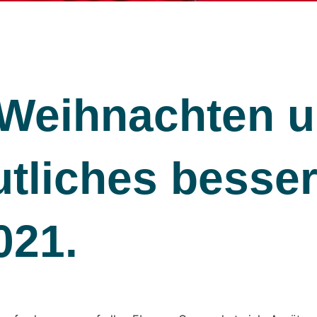
Weihnachten u
utliches besse
021.