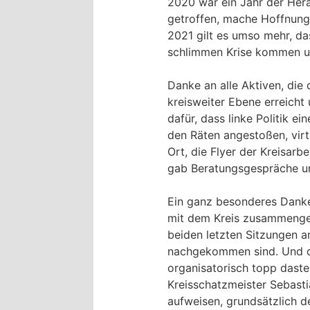
2020 war ein Jahr der Hera
getroffen, mache Hoffnung
2021 gilt es umso mehr, da
schlimmen Krise kommen u
Danke an alle Aktiven, di
kreisweiter Ebene erreich
dafür, dass linke Politik ei
den Räten angestoßen, virt
Ort, die Flyer der Kreisarb
gab Beratungsgespräche u
Ein ganz besonderes Danke
mit dem Kreis zusammengear
beiden letzten Sitzungen am
nachgekommen sind. Und d
organisatorisch topp daste
Kreisschatzmeister Sebasti
aufweisen, grundsätzlich d