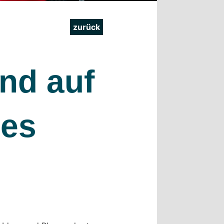
zurück
nd auf
res