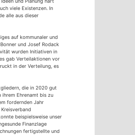
 Ideen und Planung hart
ch viele Existenzen. In
e alle aus dieser
iniges auf kommunaler und
r Bonner und Josef Rodack
vität wurden Initiativen in
es gab Verteilaktionen vor
uckt in der Verteilung, es
liedern, die in 2020 gut
n ihrem Ehrenamt bis zu
esem fordernden Jahr
 Kreisverband
konnte beispielsweise unser
rngesunde Finanzlage
chnungen fertigstellte und