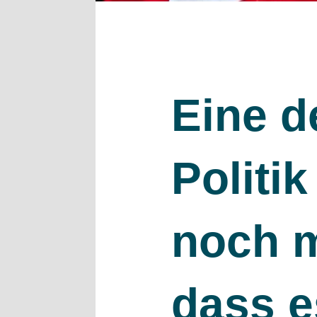
Eine d
Politi
noch m
dass e