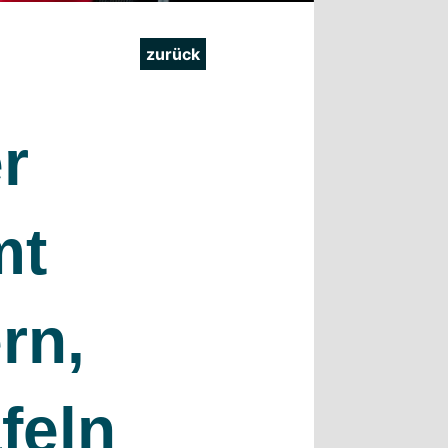
zurück
r
mt
rn,
feln