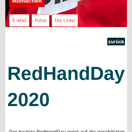
Mitmachen
E-Mail
Fotos
Die Linke
zurück
RedHandDay
2020
„Der heutige RedHandDay weist auf die geschätzten