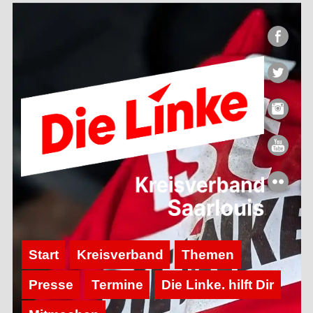
Start
Kreisverband
Themen
Presse
Termine
Die Linke. hilft Dir