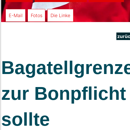
E-Mail
Fotos
Die Linke
zurü
Bagatellgrenz
zur Bonpflicht
sollte