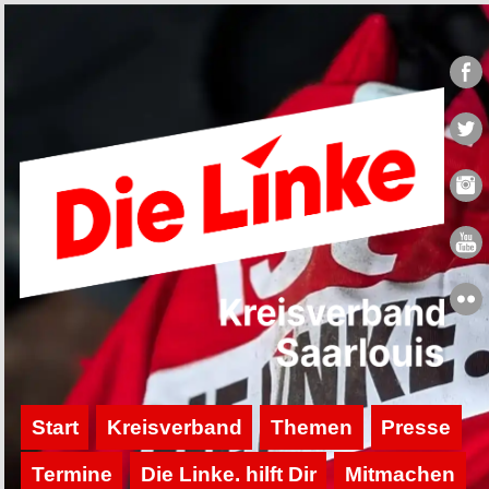
Start
Kreisverband
Themen
Presse
Termine
Die Linke. hilft Dir
Mitmachen