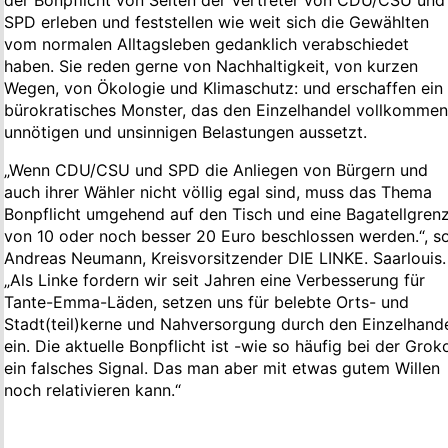
der Bonpflicht von Seiten der Vertreter von CDU/CSU und
SPD erleben und feststellen wie weit sich die Gewählten
vom normalen Alltagsleben gedanklich verabschiedet
haben. Sie reden gerne von Nachhaltigkeit, von kurzen
Wegen, von Ökologie und Klimaschutz: und erschaffen ein
bürokratisches Monster, das den Einzelhandel vollkommen
unnötigen und unsinnigen Belastungen aussetzt.
„Wenn CDU/CSU und SPD die Anliegen von Bürgern und
auch ihrer Wähler nicht völlig egal sind, muss das Thema
Bonpflicht umgehend auf den Tisch und eine Bagatellgren
von 10 oder noch besser 20 Euro beschlossen werden.“, s
Andreas Neumann, Kreisvorsitzender DIE LINKE. Saarlouis.
„Als Linke fordern wir seit Jahren eine Verbesserung für
Tante-Emma-Läden, setzen uns für belebte Orts- und
Stadt(teil)kerne und Nahversorgung durch den Einzelhand
ein. Die aktuelle Bonpflicht ist -wie so häufig bei der Grok
ein falsches Signal. Das man aber mit etwas gutem Willen
noch relativieren kann.“