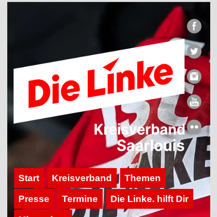
Start
Kreisverband
Themen
Presse
Termine
Die Linke. hilft Dir