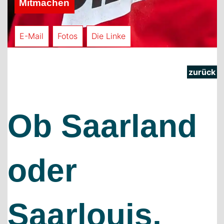
Mitmachen
E-Mail
Fotos
Die Linke
zurück
Ob Saarland
oder
Saarlouis,