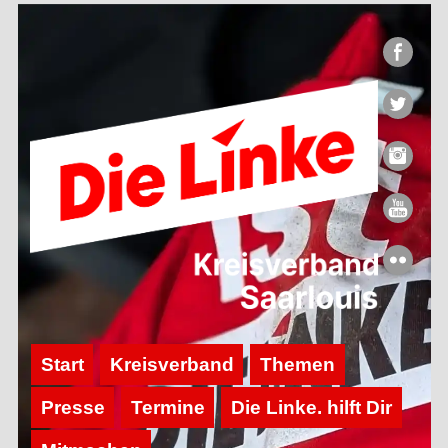
Start
Kreisverband
Themen
Presse
Termine
Die Linke. hilft Dir