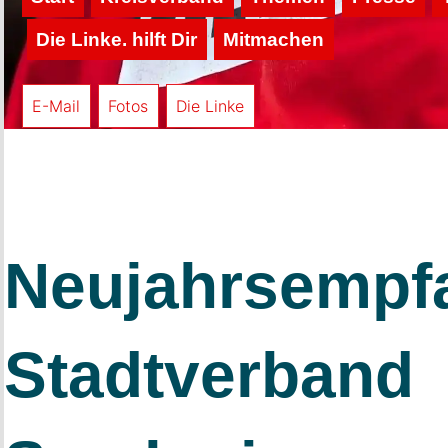
Die Linke. hilft Dir
Mitmachen
E-Mail
Fotos
Die Linke
Neujahrsempf
Stadtverband