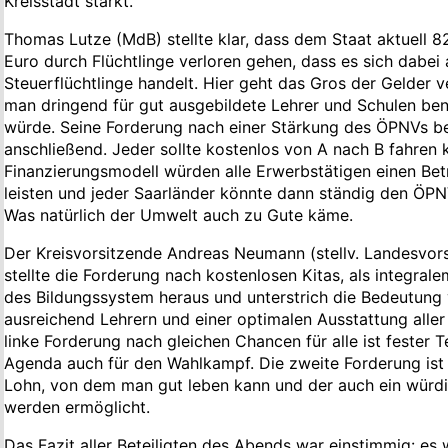
Kreisstadt stärkt.
Thomas Lutze (MdB) stellte klar, dass dem Staat aktuell 8
Euro durch Flüchtlinge verloren gehen, dass es sich dabei
Steuerflüchtlinge handelt. Hier geht das Gros der Gelder v
man dringend für gut ausgebildete Lehrer und Schulen be
würde. Seine Forderung nach einer Stärkung des ÖPNVs be
anschließend. Jeder sollte kostenlos von A nach B fahren 
Finanzierungsmodell würden alle Erwerbstätigen einen Be
leisten und jeder Saarländer könnte dann ständig den ÖPN
Was natürlich der Umwelt auch zu Gute käme.
Der Kreisvorsitzende Andreas Neumann (stellv. Landesvors
stellte die Forderung nach kostenlosen Kitas, als integrale
des Bildungssystem heraus und unterstrich die Bedeutung
ausreichend Lehrern und einer optimalen Ausstattung aller 
linke Forderung nach gleichen Chancen für alle ist fester Te
Agenda auch für den Wahlkampf. Die zweite Forderung ist 
Lohn, von dem man gut leben kann und der auch ein würdi
werden ermöglicht.
Das Fazit aller Beteiligten des Abends war einstimmig: es 