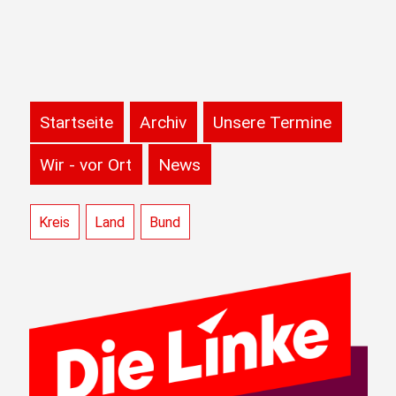
Startseite
Archiv
Unsere Termine
Wir - vor Ort
News
Kreis
Land
Bund